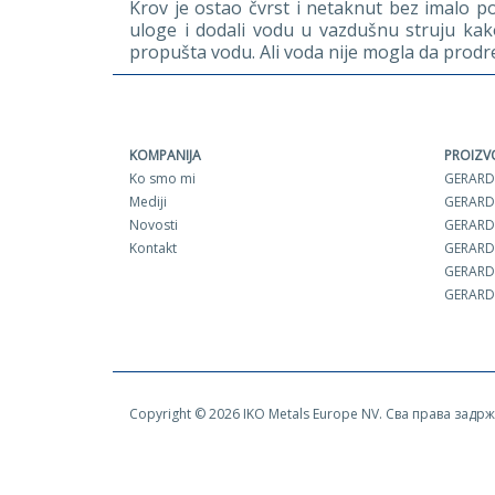
Krov je ostao čvrst i netaknut bez imalo p
uloge i dodali vodu u vazdušnu struju kako
propušta vodu. Ali voda nije mogla da prod
KOMPANIJA
PROIZV
Ko smo mi
GERARD
Mediji
GERARD
Novosti
GERARD
Kontakt
GERARD
GERARD
GERARD
Copyright © 2026 IKO Metals Europe NV. Сва права задр