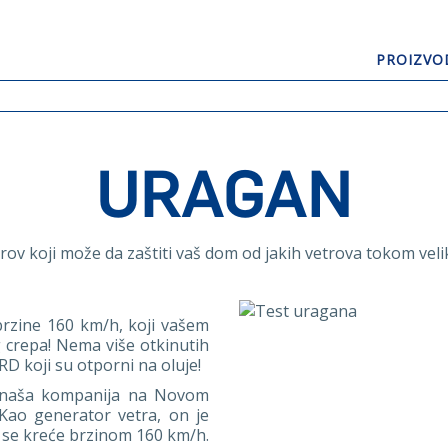
PROIZVO
GERARD® KONT
GERARD® KORONA ŠINDRA
GERARD® SENATOR ŠINDRA
URAGAN
rov koji može da zaštiti vaš dom od jakih vetrova tokom veli
rzine 160 km/h, koji vašem
 crepa! Nema više otkinutih
D koji su otporni na oluje!
 (naša kompanija na Novom
ao generator vetra, on je
 se kreće brzinom 160 km/h.