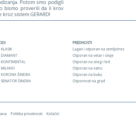
odizanja. Potom smo podigli
 bismo proverili da li krov
re kroz sistem GERARD!
ODI
PREDNOSTI
 KLASIK
Lagan i otporan na zemljotres
 DIAMANT
Otporan na vetar i oluje
 KONTINENTAL
Otporan na sneg i led
 MILANO
Otporan na vatru
 KORONA ŠINDRA
Otporan na buku
 SENATOR ŠINDRA
Otpornost na grad
жана
Politika privatnosti
Kolačići