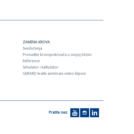
ZAMENA KROVA
Svedočenja
Pronađite krovopokrivača u svojoj blizini
Reference
Simulator i kalkulator
GERARD kratki animirani video klipovi
Pratite nas: