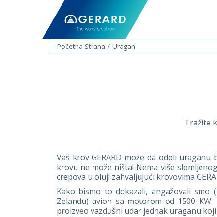
Početna Strana
Uragan
Tražite k
Vaš krov GERARD može da odoli uraganu b
krovu ne može ništa! Nema više slomljenog
crepova u oluji zahvaljujući krovovima GERAR
Kako bismo to dokazali, angažovali smo
Zelandu) avion sa motorom od 1500 KW. K
proizveo vazdušni udar jednak uraganu koji