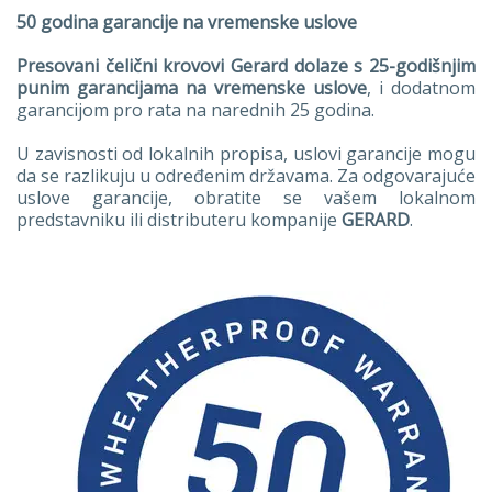
50 godina garancije na vremenske uslove
Presovani čelični krovovi Gerard dolaze s 25-godišnjim
punim garancijama na vremenske uslove
, i dodatnom
garancijom pro rata na narednih 25 godina.
U zavisnosti od lokalnih propisa, uslovi garancije mogu
da se razlikuju u određenim državama. Za odgovarajuće
uslove garancije, obratite se vašem lokalnom
predstavniku ili distributeru kompanije
GERARD
.