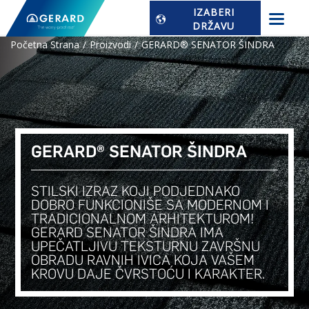
IZABERI
DRŽAVU
Početna Strana
Proizvodi
GERARD® SENATOR ŠINDRA
GERARD® SENATOR ŠINDRA
STILSKI IZRAZ KOJI PODJEDNAKO
DOBRO FUNKCIONIŠE SA MODERNOM I
TRADICIONALNOM ARHITEKTUROM!
GERARD SENATOR ŠINDRA IMA
UPEČATLJIVU TEKSTURNU ZAVRŠNU
OBRADU RAVNIH IVICA KOJA VAŠEM
KROVU DAJE ČVRSTOĆU I KARAKTER.