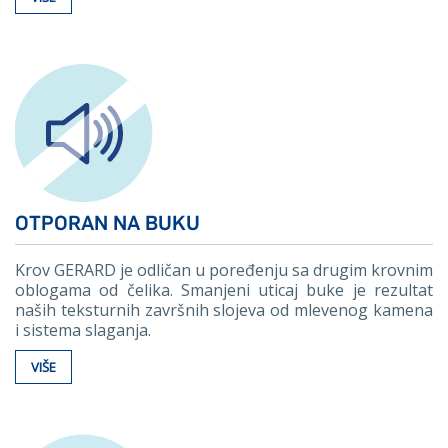
OTPORAN NA BUKU
Krov GERARD je odličan u poređenju sa drugim krovnim
oblogama od čelika. Smanjeni uticaj buke je rezultat
naših teksturnih završnih slojeva od mlevenog kamena
i sistema slaganja.
VIŠE