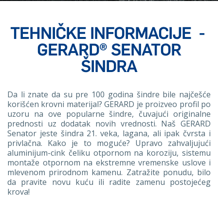
TEHNIČKE INFORMACIJE
-
GERARD® SENATOR
ŠINDRA
Da li znate da su pre 100 godina šindre bile najčešće
korišćen krovni materijal? GERARD je proizveo profil po
uzoru na ove popularne šindre, čuvajući originalne
prednosti uz dodatak novih vrednosti. Naš GERARD
Senator jeste šindra 21. veka, lagana, ali ipak čvrsta i
privlačna. Kako je to moguće? Upravo zahvaljujući
aluminijum-cink čeliku otpornom na koroziju, sistemu
montaže otpornom na ekstremne vremenske uslove i
mlevenom prirodnom kamenu. Zatražite ponudu, bilo
da pravite novu kuću ili radite zamenu postojećeg
krova!