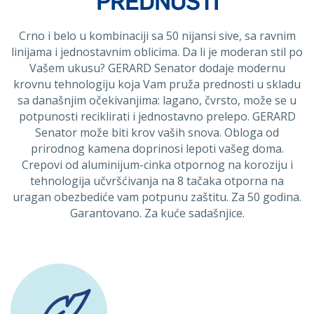
PREDNOSTI
Crno i belo u kombinaciji sa 50 nijansi sive, sa ravnim
linijama i jednostavnim oblicima. Da li je moderan stil po
Vašem ukusu? GERARD Senator dodaje modernu
krovnu tehnologiju koja Vam pruža prednosti u skladu
sa današnjim očekivanjima: lagano, čvrsto, može se u
potpunosti reciklirati i jednostavno prelepo. GERARD
Senator može biti krov vaših snova. Obloga od
prirodnog kamena doprinosi lepoti vašeg doma.
Crepovi od aluminijum-cinka otpornog na koroziju i
tehnologija učvršćivanja na 8 tačaka otporna na
uragan obezbediće vam potpunu zaštitu. Za 50 godina.
Garantovano. Za kuće sadašnjice.