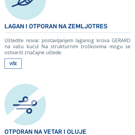
LAGAN I OTPORAN NA ZEMLJOTRES
Uštedite novac postavljanjem laganog krova GERARD
na vašu kuću! Na strukturnim troškovima mogu se
ostvariti značajne uštede.
VIŠE
OTPORAN NA VETAR I OLUJE