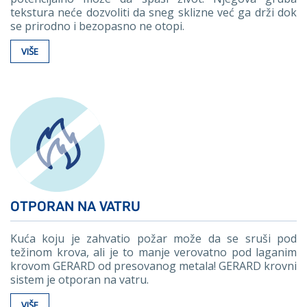
tekstura neće dozvoliti da sneg sklizne već ga drži dok
se prirodno i bezopasno ne otopi.
VIŠE
OTPORAN NA VATRU
Kuća koju je zahvatio požar može da se sruši pod
težinom krova, ali je to manje verovatno pod laganim
krovom GERARD od presovanog metala! GERARD krovni
sistem je otporan na vatru.
VIŠE