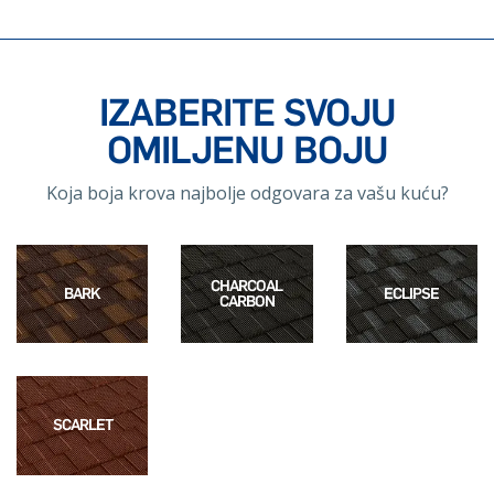
IZABERITE SVOJU
OMILJENU BOJU
Koja boja krova najbolje odgovara za vašu kuću?
CHARCOAL
BARK
ECLIPSE
CARBON
SCARLET