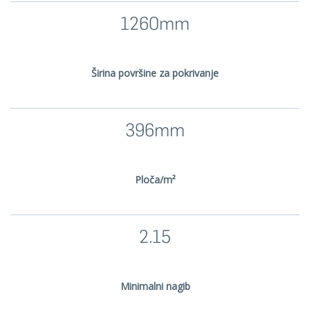
1260mm
Širina površine za pokrivanje
396mm
Ploča/m²
2.15
Minimalni nagib