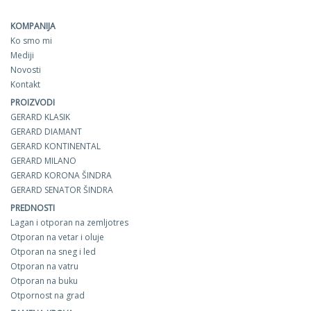
KOMPANIJA
Ko smo mi
Mediji
Novosti
Kontakt
PROIZVODI
GERARD KLASIK
GERARD DIAMANT
GERARD KONTINENTAL
GERARD MILANO
GERARD KORONA ŠINDRA
GERARD SENATOR ŠINDRA
PREDNOSTI
Lagan i otporan na zemljotres
Otporan na vetar i oluje
Otporan na sneg i led
Otporan na vatru
Otporan na buku
Otpornost na grad