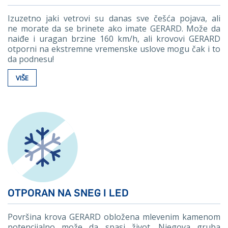
Izuzetno jaki vetrovi su danas sve češća pojava, ali
ne morate da se brinete ako imate GERARD. Može da
naiđe i uragan brzine 160 km/h, ali krovovi GERARD
otporni na ekstremne vremenske uslove mogu čak i to
da podnesu!
VIŠE
OTPORAN NA SNEG I LED
Površina krova GERARD obložena mlevenim kamenom
potencijalno može da spasi život. Njegova gruba