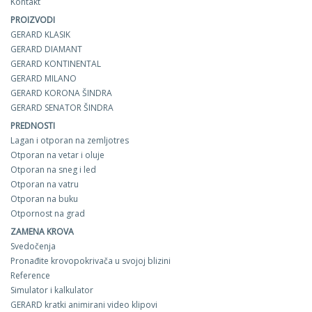
Kontakt
PROIZVODI
GERARD KLASIK
GERARD DIAMANT
GERARD KONTINENTAL
GERARD MILANO
GERARD KORONA ŠINDRA
GERARD SENATOR ŠINDRA
PREDNOSTI
Lagan i otporan na zemljotres
Otporan na vetar i oluje
Otporan na sneg i led
Otporan na vatru
Otporan na buku
Otpornost na grad
ZAMENA KROVA
Svedočenja
Pronađite krovopokrivača u svojoj blizini
Reference
Simulator i kalkulator
GERARD kratki animirani video klipovi