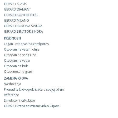
GERARD KLASIK
GERARD DIAMANT
GERARD KONTINENTAL
GERARD MILANO
GERARD KORONA ŠINDRA
GERARD SENATOR ŠINDRA
PREDNOSTI
Lagan i otporan na zemljotres
Otporan na vetar i oluje
Otporan na sneg i led
Otporan na vatru
Otporan na buku
Otpornost na grad
ZAMENA KROVA
Svedočenja
Pronađite krovopokrivača u svojoj blizini
Reference
Simulator i kalkulator
GERARD kratki animirani video klipovi