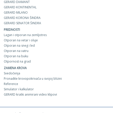
GERARD DIAMANT
GERARD KONTINENTAL
GERARD MILANO
GERARD KORONA ŠINDRA
GERARD SENATOR ŠINDRA
PREDNOSTI
Lagan i otporan na zemljotres
Otporan na vetar i oluje
Otporan na sneg i led
Otporan na vatru
Otporan na buku
Otpornost na grad
ZAMENA KROVA
Svedočenja
Pronađite krovopokrivača u svojoj blizini
Reference
Simulator i kalkulator
GERARD kratki animirani video klipovi