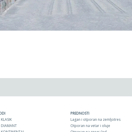
ODI
PREDNOSTI
 KLASIK
Lagan i otporan na zemljotres
 DIAMANT
Otporan na vetar i oluje
 KONTINENTAL
Otporan na sneg i led