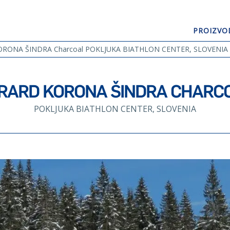
PROIZVO
GERARD® KONT
GERARD® KORONA ŠINDRA
GERARD® SENATOR ŠINDRA
RONA ŠINDRA Charcoal POKLJUKA BIATHLON CENTER, SLOVENIA
RARD KORONA ŠINDRA CHARC
POKLJUKA BIATHLON CENTER, SLOVENIA