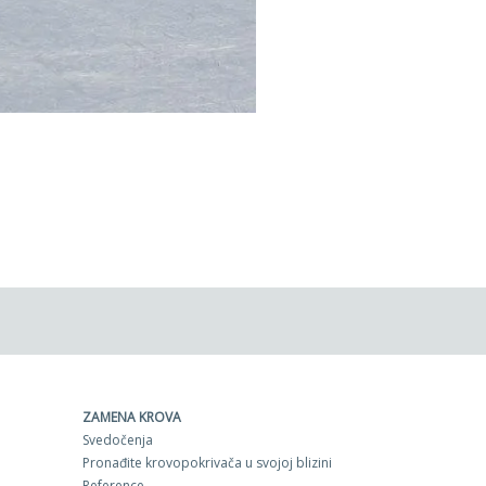
ZAMENA KROVA
Svedočenja
Pronađite krovopokrivača u svojoj blizini
Reference