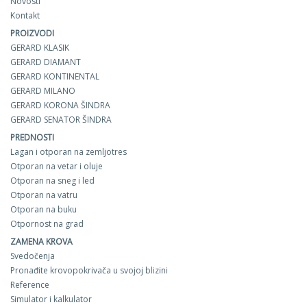
Novosti
Kontakt
PROIZVODI
GERARD KLASIK
GERARD DIAMANT
GERARD KONTINENTAL
GERARD MILANO
GERARD KORONA ŠINDRA
GERARD SENATOR ŠINDRA
PREDNOSTI
Lagan i otporan na zemljotres
Otporan na vetar i oluje
Otporan na sneg i led
Otporan na vatru
Otporan na buku
Otpornost na grad
ZAMENA KROVA
Svedočenja
Pronađite krovopokrivača u svojoj blizini
Reference
Simulator i kalkulator